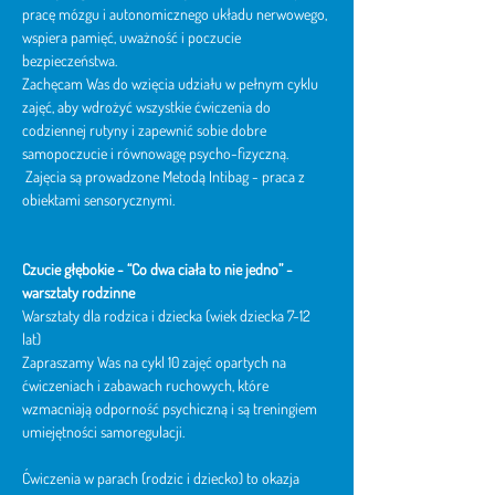
pracę mózgu i autonomicznego układu nerwowego, 
wspiera pamięć, uważność i poczucie 
bezpieczeństwa.
Zachęcam Was do wzięcia udziału w pełnym cyklu 
zajęć, aby wdrożyć wszystkie ćwiczenia do 
codziennej rutyny i zapewnić sobie dobre 
samopoczucie i równowagę psycho-fizyczną.
 Zajęcia są prowadzone Metodą Intibag - praca z 
obiektami sensorycznymi. 
Czucie głębokie -
“Co dwa ciała to nie jedno” - 
warsztaty rodzinne
Warsztaty dla rodzica i dziecka (wiek dziecka 7-12 
lat)
Zapraszamy Was na cykl 10 zajęć opartych na 
ćwiczeniach i zabawach ruchowych, które 
wzmacniają odporność psychiczną i są treningiem 
umiejętności samoregulacji.
Ćwiczenia w parach (rodzic i dziecko) to okazja 