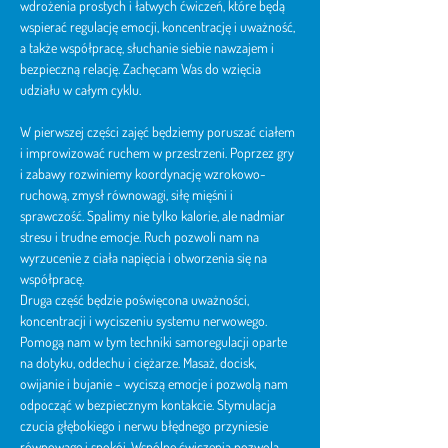
wdrożenia prostych i łatwych ćwiczeń, które będą 
wspierać regulację emocji, koncentrację i uważność, 
a także współpracę, słuchanie siebie nawzajem i 
bezpieczną relację. Zachęcam Was do wzięcia 
udziału w całym cyklu.
W pierwszej części zajęć będziemy poruszać ciałem 
i improwizować ruchem w przestrzeni. Poprzez gry 
i zabawy rozwiniemy koordynację wzrokowo-
ruchową, zmysł równowagi, siłę mięśni i 
sprawczość. Spalimy nie tylko kalorie, ale nadmiar 
stresu i trudne emocje. Ruch pozwoli nam na 
wyrzucenie z ciała napięcia i otworzenia się na 
współpracę.
Druga część będzie poświęcona uważności, 
koncentracji i wyciszeniu systemu nerwowego. 
Pomogą nam w tym techniki samoregulacji oparte 
na dotyku, oddechu i ciężarze. Masaż, docisk, 
owijanie i bujanie - wyciszą emocje i pozwolą nam 
odpocząć w bezpiecznym kontakcie. Stymulacja 
czucia głębokiego i nerwu błędnego przyniesie 
równowagę i spokój. Wspólne ćwiczenia pozwolą 