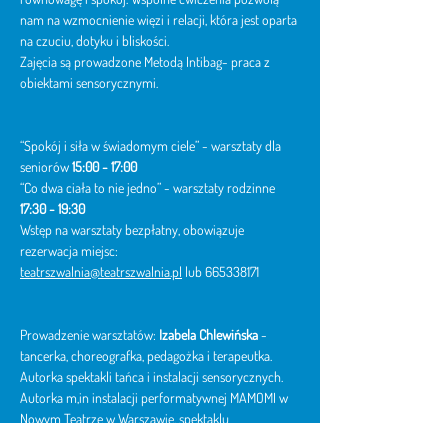
nam na wzmocnienie więzi i relacji, która jest oparta 
na czuciu, dotyku i bliskości.
Zajęcia są prowadzone Metodą Intibag- praca z 
obiektami sensorycznymi.
“Spokój i siła w świadomym ciele” - warsztaty dla 
seniorów
 15:00 - 17:00
“Co dwa ciała to nie jedno” - warsztaty rodzinne 
17:30 - 19:30
Wstęp na warsztaty bezpłatny, obowiązuje 
rezerwacja miejsc: 
teatrszwalnia@teatrszwalnia.pl
 lub 665338171
Prowadzenie warsztatów: 
Izabela Chlewińska
 - 
tancerka, choreografka, pedagożka i terapeutka. 
Autorka spektakli tańca i instalacji sensorycznych. 
Autorka m,in instalacji performatywnej MAMOMI w 
Nowym Teatrze w Warszawie, spektaklu
NIEWIDOCZNE w Teatrze Miniatura w Gdańsku czy 