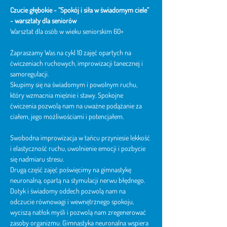
Czucie głębokie - “Spokój i siła w świadomym ciele” 
- warsztaty dla seniorów
Warsztat dla osób w wieku seniorskim 60+
Zapraszamy Was na cykl 10 zajęć opartych na 
ćwiczeniach ruchowych, improwizacji tanecznej i 
samoregulacji.
Skupimy się na świadomym i powolnym ruchu, 
który wzmacnia mięśnie i stawy. Spokojne 
ćwiczenia pozwolą nam na uważne podążanie za 
ciałem, jego możliwościami i potencjałem.
Swobodna improwizacja w tańcu przyniesie lekkość 
i elastyczność ruchu, uwolnienie emocji i pozbycie 
się nadmiaru stresu.
Drugą część zajęć poświęcimy na gimnastykę 
neuronalną, opartą na stymulacji nerwu błędnego. 
Dotyk i świadomy oddech pozwolą nam na 
odczucie równowagi i wewnętrznego spokoju, 
wyciszą natłok myśli i pozwolą nam zregenerować 
zasoby organizmu. Gimnastyka neuronalna wspiera 