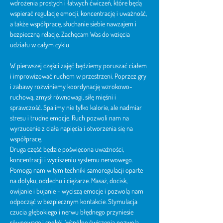
wdrożenia prostych i łatwych ćwiczeń, które będą 
wspierać regulację emocji, koncentrację i uważność, 
a także współpracę, słuchanie siebie nawzajem i 
bezpieczną relację. Zachęcam Was do wzięcia 
udziału w całym cyklu.
W pierwszej części zajęć będziemy poruszać ciałem 
i improwizować ruchem w przestrzeni. Poprzez gry 
i zabawy rozwiniemy koordynację wzrokowo-
ruchową, zmysł równowagi, siłę mięśni i 
sprawczość. Spalimy nie tylko kalorie, ale nadmiar 
stresu i trudne emocje. Ruch pozwoli nam na 
wyrzucenie z ciała napięcia i otworzenia się na 
współpracę.
Druga część będzie poświęcona uważności, 
koncentracji i wyciszeniu systemu nerwowego. 
Pomogą nam w tym techniki samoregulacji oparte 
na dotyku, oddechu i ciężarze. Masaż, docisk, 
owijanie i bujanie - wyciszą emocje i pozwolą nam 
odpocząć w bezpiecznym kontakcie. Stymulacja 
czucia głębokiego i nerwu błędnego przyniesie 
równowagę i spokój. Wspólne ćwiczenia pozwolą 