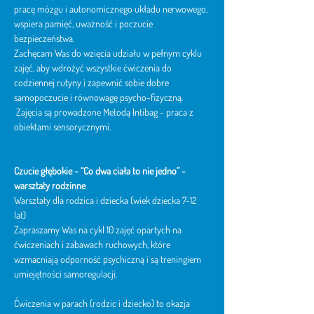
pracę mózgu i autonomicznego układu nerwowego, 
wspiera pamięć, uważność i poczucie 
bezpieczeństwa.
Zachęcam Was do wzięcia udziału w pełnym cyklu 
zajęć, aby wdrożyć wszystkie ćwiczenia do 
codziennej rutyny i zapewnić sobie dobre 
samopoczucie i równowagę psycho-fizyczną.
 Zajęcia są prowadzone Metodą Intibag - praca z 
obiektami sensorycznymi. 
Czucie głębokie -
“Co dwa ciała to nie jedno” - 
warsztaty rodzinne
Warsztaty dla rodzica i dziecka (wiek dziecka 7-12 
lat)
Zapraszamy Was na cykl 10 zajęć opartych na 
ćwiczeniach i zabawach ruchowych, które 
wzmacniają odporność psychiczną i są treningiem 
umiejętności samoregulacji.
Ćwiczenia w parach (rodzic i dziecko) to okazja 