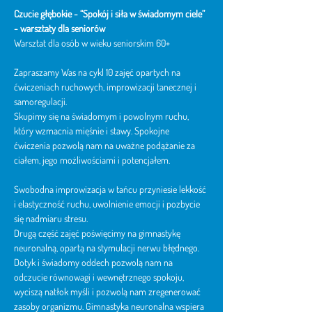
Czucie głębokie - “Spokój i siła w świadomym ciele” 
- warsztaty dla seniorów
Warsztat dla osób w wieku seniorskim 60+
Zapraszamy Was na cykl 10 zajęć opartych na 
ćwiczeniach ruchowych, improwizacji tanecznej i 
samoregulacji.
Skupimy się na świadomym i powolnym ruchu, 
który wzmacnia mięśnie i stawy. Spokojne 
ćwiczenia pozwolą nam na uważne podążanie za 
ciałem, jego możliwościami i potencjałem.
Swobodna improwizacja w tańcu przyniesie lekkość 
i elastyczność ruchu, uwolnienie emocji i pozbycie 
się nadmiaru stresu.
Drugą część zajęć poświęcimy na gimnastykę 
neuronalną, opartą na stymulacji nerwu błędnego. 
Dotyk i świadomy oddech pozwolą nam na 
odczucie równowagi i wewnętrznego spokoju, 
wyciszą natłok myśli i pozwolą nam zregenerować 
zasoby organizmu. Gimnastyka neuronalna wspiera 