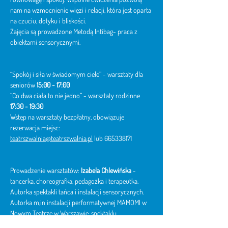
nam na wzmocnienie więzi i relacji, która jest oparta 
na czuciu, dotyku i bliskości.
Zajęcia są prowadzone Metodą Intibag- praca z 
obiektami sensorycznymi.
“Spokój i siła w świadomym ciele” - warsztaty dla 
seniorów
 15:00 - 17:00
“Co dwa ciała to nie jedno” - warsztaty rodzinne 
17:30 - 19:30
Wstęp na warsztaty bezpłatny, obowiązuje 
rezerwacja miejsc: 
teatrszwalnia@teatrszwalnia.pl
 lub 665338171
Prowadzenie warsztatów: 
Izabela Chlewińska
 - 
tancerka, choreografka, pedagożka i terapeutka. 
Autorka spektakli tańca i instalacji sensorycznych. 
Autorka m,in instalacji performatywnej MAMOMI w 
Nowym Teatrze w Warszawie, spektaklu
NIEWIDOCZNE w Teatrze Miniatura w Gdańsku czy 