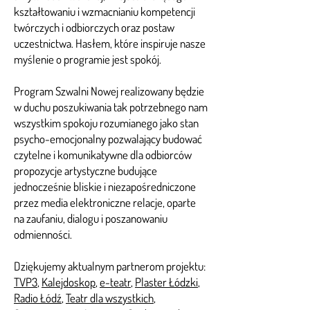
kształtowaniu i wzmacnianiu kompetencji
twórczych i odbiorczych oraz postaw
uczestnictwa. Hasłem, które inspiruje nasze
myślenie o programie jest spokój.
Program Szwalni Nowej realizowany będzie
w duchu poszukiwania tak potrzebnego nam
wszystkim spokoju rozumianego jako stan
psycho-emocjonalny pozwalający budować
czytelne i komunikatywne dla odbiorców
propozycje artystyczne budujące
jednocześnie bliskie i niezapośredniczone
przez media elektroniczne relacje, oparte
na zaufaniu, dialogu i poszanowaniu
odmienności.
Dziękujemy aktualnym partnerom projektu:
TVP3
,
Kalejdoskop
,
e-teatr
,
Plaster Łódzki
,
Radio Łódź
,
Teatr dla wszystkich
,