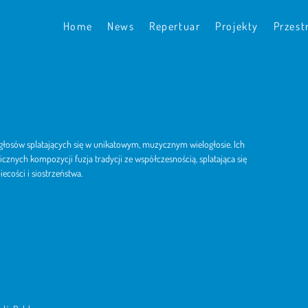
Home
News
Repertuar
Projekty
Przest
 głosów splatających się w unikatowym, muzycznym wielogłosie. Ich
cznych kompozycji fuzja tradycji ze współczesnością, splatająca się
ecości i siostrzeństwa.