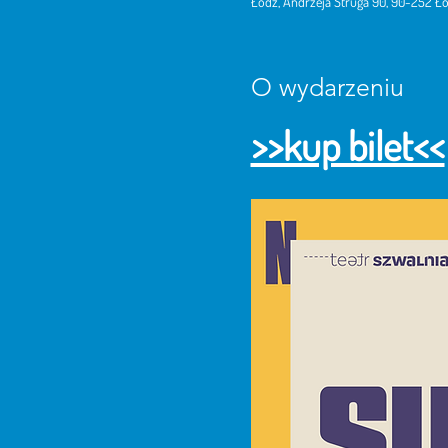
Łódź, Andrzeja Struga 90, 90-252 Łó
O wydarzeniu
>>kup bilet<<