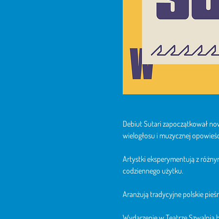
Debiut Sutari zapoczątkował nową
wielogłosu i muzycznej opowieści
Artystki eksperymentują z różn
codziennego użytku. 
Aranżują tradycyjne polskie pie
Wydarzenie w Teatrze Szwalnia 