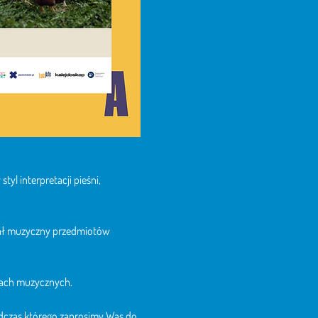
l interpretacji pieśni, 
jał muzyczny przedmiotów 
cjach muzycznych.
dczas którego zaprosimy Was do 