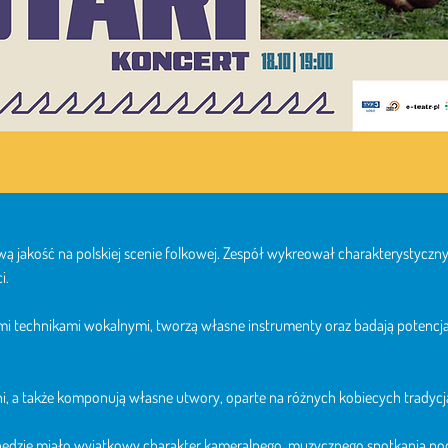
 jakość na polskiej scenie folkowej. Zespół wykreował charakterystyczny sty
. 
ymi technikami wokalnymi, tworzą własne instrumenty oraz badają potenc
śni, a także komponują własne utwory, oparte na różnych kobiecych trady
będzie miało wyjątkowy charakter kameralnego, muzycznego spotkania po