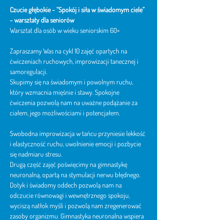
Czucie głębokie - “Spokój i siła w świadomym ciele” 
- warsztaty dla seniorów
Warsztat dla osób w wieku seniorskim 60+
Zapraszamy Was na cykl 10 zajęć opartych na 
ćwiczeniach ruchowych, improwizacji tanecznej i 
samoregulacji.
Skupimy się na świadomym i powolnym ruchu, 
który wzmacnia mięśnie i stawy. Spokojne 
ćwiczenia pozwolą nam na uważne podążanie za 
ciałem, jego możliwościami i potencjałem.
Swobodna improwizacja w tańcu przyniesie lekkość 
i elastyczność ruchu, uwolnienie emocji i pozbycie 
się nadmiaru stresu.
Drugą część zajęć poświęcimy na gimnastykę 
neuronalną, opartą na stymulacji nerwu błędnego. 
Dotyk i świadomy oddech pozwolą nam na 
odczucie równowagi i wewnętrznego spokoju, 
wyciszą natłok myśli i pozwolą nam zregenerować 
zasoby organizmu. Gimnastyka neuronalna wspiera 