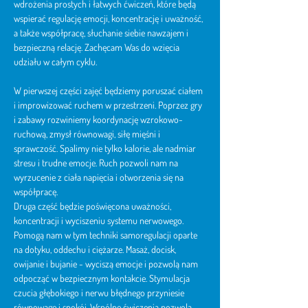
wdrożenia prostych i łatwych ćwiczeń, które będą 
wspierać regulację emocji, koncentrację i uważność, 
a także współpracę, słuchanie siebie nawzajem i 
bezpieczną relację. Zachęcam Was do wzięcia 
udziału w całym cyklu.
W pierwszej części zajęć będziemy poruszać ciałem 
i improwizować ruchem w przestrzeni. Poprzez gry 
i zabawy rozwiniemy koordynację wzrokowo-
ruchową, zmysł równowagi, siłę mięśni i 
sprawczość. Spalimy nie tylko kalorie, ale nadmiar 
stresu i trudne emocje. Ruch pozwoli nam na 
wyrzucenie z ciała napięcia i otworzenia się na 
współpracę.
Druga część będzie poświęcona uważności, 
koncentracji i wyciszeniu systemu nerwowego. 
Pomogą nam w tym techniki samoregulacji oparte 
na dotyku, oddechu i ciężarze. Masaż, docisk, 
owijanie i bujanie - wyciszą emocje i pozwolą nam 
odpocząć w bezpiecznym kontakcie. Stymulacja 
czucia głębokiego i nerwu błędnego przyniesie 
równowagę i spokój. Wspólne ćwiczenia pozwolą 