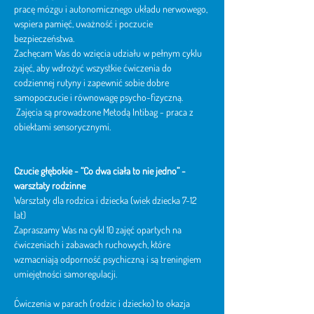
pracę mózgu i autonomicznego układu nerwowego, 
wspiera pamięć, uważność i poczucie 
bezpieczeństwa.
Zachęcam Was do wzięcia udziału w pełnym cyklu 
zajęć, aby wdrożyć wszystkie ćwiczenia do 
codziennej rutyny i zapewnić sobie dobre 
samopoczucie i równowagę psycho-fizyczną.
 Zajęcia są prowadzone Metodą Intibag - praca z 
obiektami sensorycznymi. 
Czucie głębokie -
“Co dwa ciała to nie jedno” - 
warsztaty rodzinne
Warsztaty dla rodzica i dziecka (wiek dziecka 7-12 
lat)
Zapraszamy Was na cykl 10 zajęć opartych na 
ćwiczeniach i zabawach ruchowych, które 
wzmacniają odporność psychiczną i są treningiem 
umiejętności samoregulacji.
Ćwiczenia w parach (rodzic i dziecko) to okazja 