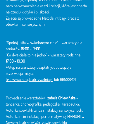
nam na wzmocnienie więzi i relacji, która jest oparta 
na czuciu, dotyku i bliskości.
Zajęcia są prowadzone Metodą Intibag- praca z 
obiektami sensorycznymi.
“Spokój i siła w świadomym ciele” - warsztaty dla 
seniorów
 15:00 - 17:00
“Co dwa ciała to nie jedno” - warsztaty rodzinne 
17:30 - 19:30
Wstęp na warsztaty bezpłatny, obowiązuje 
rezerwacja miejsc: 
teatrszwalnia@teatrszwalnia.pl
 lub 665338171
Prowadzenie warsztatów: 
Izabela Chlewińska
 - 
tancerka, choreografka, pedagożka i terapeutka. 
Autorka spektakli tańca i instalacji sensorycznych. 
Autorka m,in instalacji performatywnej MAMOMI w 
Nowym Teatrze w Warszawie, spektaklu
NIEWIDOCZNE w Teatrze Miniatura w Gdańsku czy 