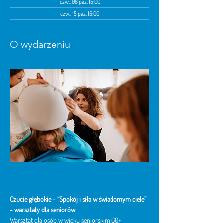
czw., 08 paź, 15:00
czw., 15 paź, 15:00
O wydarzeniu
Czucie głębokie - “Spokój i siła w świadomym ciele” 
- warsztaty dla seniorów
Warsztat dla osób w wieku seniorskim 60+