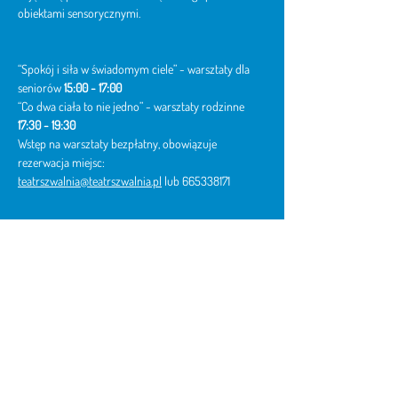
obiektami sensorycznymi.
“Spokój i siła w świadomym ciele” - warsztaty dla 
seniorów
 15:00 - 17:00
“Co dwa ciała to nie jedno” - warsztaty rodzinne 
17:30 - 19:30
Wstęp na warsztaty bezpłatny, obowiązuje 
rezerwacja miejsc: 
teatrszwalnia@teatrszwalnia.pl
 lub 665338171
Prowadzenie warsztatów: 
Izabela Chlewińska
 - 
tancerka, choreografka, pedagożka i terapeutka. 
Autorka spektakli tańca i instalacji sensorycznych. 
Autorka m,in instalacji performatywnej MAMOMI w 
Nowym Teatrze w Warszawie, spektaklu
NIEWIDOCZNE w Teatrze Miniatura w Gdańsku czy 
instalacji CIAŁO w warszawskiej Galerii Narodowej 
Zachęta. 