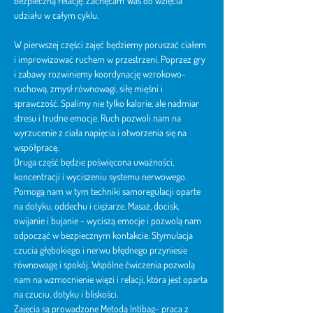
bezpieczną relację. Zachęcam Was do wzięcia 
udziału w całym cyklu.
W pierwszej części zajęć będziemy poruszać ciałem 
i improwizować ruchem w przestrzeni. Poprzez gry 
i zabawy rozwiniemy koordynację wzrokowo-
ruchową, zmysł równowagi, siłę mięśni i 
sprawczość. Spalimy nie tylko kalorie, ale nadmiar 
stresu i trudne emocje. Ruch pozwoli nam na 
wyrzucenie z ciała napięcia i otworzenia się na 
współpracę.
Druga część będzie poświęcona uważności, 
koncentracji i wyciszeniu systemu nerwowego. 
Pomogą nam w tym techniki samoregulacji oparte 
na dotyku, oddechu i ciężarze. Masaż, docisk, 
owijanie i bujanie - wyciszą emocje i pozwolą nam 
odpocząć w bezpiecznym kontakcie. Stymulacja 
czucia głębokiego i nerwu błędnego przyniesie 
równowagę i spokój. Wspólne ćwiczenia pozwolą 
nam na wzmocnienie więzi i relacji, która jest oparta 
na czuciu, dotyku i bliskości.
Zajęcia są prowadzone Metodą Intibag- praca z 