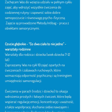
Zachęcam Was do wzięcia udziału w pełnym cyklu 
zajęć, aby wdrożyć wszystkie ćwiczenia do 
codziennej rutyny i zapewnić sobie dobre 
samopoczucie i równowagę psycho-fizyczną.
 Zajęcia są prowadzone Metodą Intibag - praca z 
obiektami sensorycznymi. 
Czucie głębokie -
“Co dwa ciała to nie jedno” - 
warsztaty rodzinne
Warsztaty dla rodzica i dziecka (wiek dziecka 7-12 
lat)
Zapraszamy Was na cykl 10 zajęć opartych na 
ćwiczeniach i zabawach ruchowych, które 
wzmacniają odporność psychiczną i są treningiem 
umiejętności samoregulacji.
Ćwiczenia w parach (rodzic i dziecko) to okazja 
wdrożenia prostych i łatwych ćwiczeń, które będą 
wspierać regulację emocji, koncentrację i uważność, 
a także współpracę, słuchanie siebie nawzajem i 