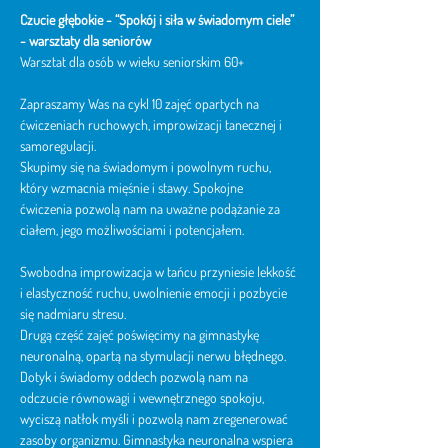
Czucie głębokie - “Spokój i siła w świadomym ciele” 
- warsztaty dla seniorów
Warsztat dla osób w wieku seniorskim 60+
Zapraszamy Was na cykl 10 zajęć opartych na 
ćwiczeniach ruchowych, improwizacji tanecznej i 
samoregulacji.
Skupimy się na świadomym i powolnym ruchu, 
który wzmacnia mięśnie i stawy. Spokojne 
ćwiczenia pozwolą nam na uważne podążanie za 
ciałem, jego możliwościami i potencjałem.
Swobodna improwizacja w tańcu przyniesie lekkość 
i elastyczność ruchu, uwolnienie emocji i pozbycie 
się nadmiaru stresu.
Drugą część zajęć poświęcimy na gimnastykę 
neuronalną, opartą na stymulacji nerwu błędnego. 
Dotyk i świadomy oddech pozwolą nam na 
odczucie równowagi i wewnętrznego spokoju, 
wyciszą natłok myśli i pozwolą nam zregenerować 
zasoby organizmu. Gimnastyka neuronalna wspiera 