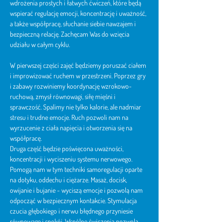
wdrożenia prostych i łatwych ćwiczeń, które będą 
wspierać regulację emocji, koncentrację i uważność, 
a także współpracę, słuchanie siebie nawzajem i 
bezpieczną relację. Zachęcam Was do wzięcia 
udziału w całym cyklu.
W pierwszej części zajęć będziemy poruszać ciałem 
i improwizować ruchem w przestrzeni. Poprzez gry 
i zabawy rozwiniemy koordynację wzrokowo-
ruchową, zmysł równowagi, siłę mięśni i 
sprawczość. Spalimy nie tylko kalorie, ale nadmiar 
stresu i trudne emocje. Ruch pozwoli nam na 
wyrzucenie z ciała napięcia i otworzenia się na 
współpracę.
Druga część będzie poświęcona uważności, 
koncentracji i wyciszeniu systemu nerwowego. 
Pomogą nam w tym techniki samoregulacji oparte 
na dotyku, oddechu i ciężarze. Masaż, docisk, 
owijanie i bujanie - wyciszą emocje i pozwolą nam 
odpocząć w bezpiecznym kontakcie. Stymulacja 
czucia głębokiego i nerwu błędnego przyniesie 
równowagę i spokój. Wspólne ćwiczenia pozwolą 