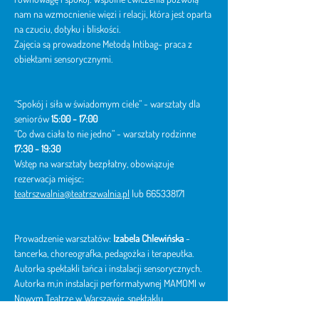
nam na wzmocnienie więzi i relacji, która jest oparta 
na czuciu, dotyku i bliskości.
Zajęcia są prowadzone Metodą Intibag- praca z 
obiektami sensorycznymi.
“Spokój i siła w świadomym ciele” - warsztaty dla 
seniorów
 15:00 - 17:00
“Co dwa ciała to nie jedno” - warsztaty rodzinne 
17:30 - 19:30
Wstęp na warsztaty bezpłatny, obowiązuje 
rezerwacja miejsc: 
teatrszwalnia@teatrszwalnia.pl
 lub 665338171
Prowadzenie warsztatów: 
Izabela Chlewińska
 - 
tancerka, choreografka, pedagożka i terapeutka. 
Autorka spektakli tańca i instalacji sensorycznych. 
Autorka m,in instalacji performatywnej MAMOMI w 
Nowym Teatrze w Warszawie, spektaklu
NIEWIDOCZNE w Teatrze Miniatura w Gdańsku czy 