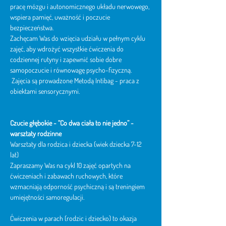
pracę mózgu i autonomicznego układu nerwowego, 
wspiera pamięć, uważność i poczucie 
bezpieczeństwa.
Zachęcam Was do wzięcia udziału w pełnym cyklu 
zajęć, aby wdrożyć wszystkie ćwiczenia do 
codziennej rutyny i zapewnić sobie dobre 
samopoczucie i równowagę psycho-fizyczną.
 Zajęcia są prowadzone Metodą Intibag - praca z 
obiektami sensorycznymi. 
Czucie głębokie -
“Co dwa ciała to nie jedno” - 
warsztaty rodzinne
Warsztaty dla rodzica i dziecka (wiek dziecka 7-12 
lat)
Zapraszamy Was na cykl 10 zajęć opartych na 
ćwiczeniach i zabawach ruchowych, które 
wzmacniają odporność psychiczną i są treningiem 
umiejętności samoregulacji.
Ćwiczenia w parach (rodzic i dziecko) to okazja 